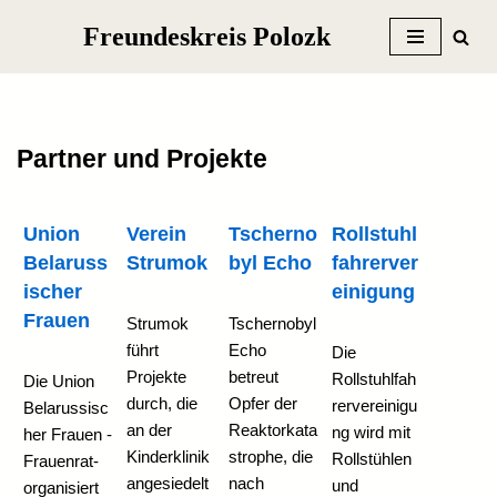
Freundeskreis Polozk
Zum
Inhalt
springen
Partner und Projekte
Union
Verein
Tscherno
Rollstuhl
Belaruss
Strumok
byl Echo
fahrerver
ischer
einigung
Frauen
Strumok
Tschernobyl
führt
Echo
Die
Projekte
betreut
Rollstuhlfah
Die Union
durch, die
Opfer der
rervereinigu
Belarussisc
an der
Reaktorkata
ng wird mit
her Frauen -
Kinderklinik
strophe, die
Rollstühlen
Frauenrat-
angesiedelt
nach
und
organisiert