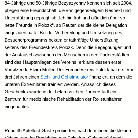
84-Jährige und 50-Jährige Bezyazychny kennen sich seit 2004,
pflegen eine Freundschaft, die von gegenseitigem Respekt und
Unterstützung geprägt ist: „Ich bin froh und glücklich über so
nette Freunde in Polozk“, so Reuter, der die kleine Delegation
eingeladen hatte. Bei der Vorbereitung und Umsetzung des
Besucherprogramms bekam er tatkräftige Unterstützung
seitens des Freundeskreis Polozk. Denn die Begegnungen und
der Austausch zwischen den Menschen in den Partnerstädten
sind das Hauptanliegen des Vereins, erklärte dessen erste
Vorsitzende Elvira Müller. Der Freundeskreis Polozk hat erst vor
drei Jahren einen
Steh- und Gehsimulator
finanziert, an dem die
unteren Extremitäten trainiert werden. Anlässlich dieses
Geschenks wurde in der belarussichen Partnerstadt ein
Zentrum für medizinische Rehabilitation der Rollstuhlfahrer
eingerichtet.
Rund 35 Apfelfest-Gäste probierten, nachdem ihnen die kleinen
Videos von der Produktion des Polozker „Calvados“ Appetit