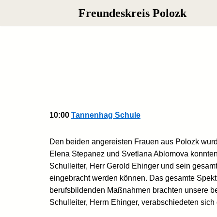
Freundeskreis Polozk
Zum
Inhalt
springen
10:00
Tannenhag Schule
Den beiden angereisten Frauen aus Polozk wurd
Elena Stepanez und Svetlana Ablomova konnten e
Schulleiter, Herr Gerold Ehinger und sein gesam
eingebracht werden können. Das gesamte Spektr
berufsbildenden Maßnahmen brachten unsere beid
Schulleiter, Herrn Ehinger, verabschiedeten sich